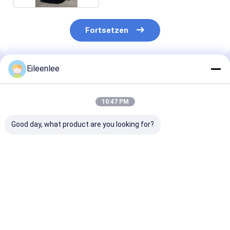
effizientes Parken
Fortsetzen
Eileenlee
Empfohlene Produkte
10:47 PM
Good day, what product are you looking for?
Kompakter Zwei-
Verzinkte
Motorgetriebe
Posten-Parklift mit
Wellenplattform
Doppeldecker-
verzinkter
Doppeldeckerparksystem
Parkplätze 1
Wellenplattform 8 -
für effizienten
2100mm Hebh
12 m/Min
vertikalen Transport
Bestpreis
Bestpreis
Bestprei