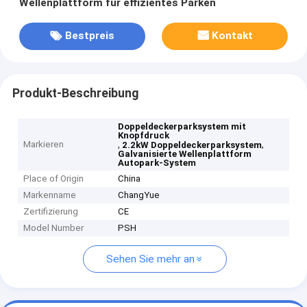
Wellenplattform für effizientes Parken
Bestpreis
Kontakt
Produkt-Beschreibung
Doppeldeckerparksystem mit
Knopfdruck
Markieren
,
,
2.2kW Doppeldeckerparksystem
Galvanisierte Wellenplattform
Autopark-System
Place of Origin
China
Markenname
ChangYue
Zertifizierung
CE
Model Number
PSH
Sehen Sie mehr an