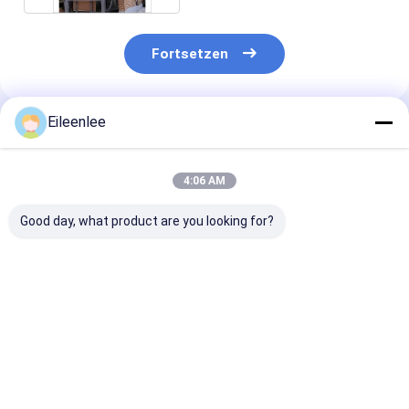
Fortsetzen
Eileenlee
Empfohlene Produkte
4:06 AM
Good day, what product are you looking for?
Dauerhafte vertikale
Kapazität 2000 kg
Elektrizität 5
Rotationsparksysteme
vertikales
vertikales
für Fahrzeuge
Drehparksystem
Rotationspar
Leichtgewicht
Kompaktes
Maximierung d
Kompakt
automatisches
Raumeffizienz
Bestpreis
Bestpreis
Bestprei
Betrieb