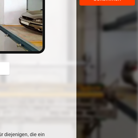
button
r diejenigen, die ein