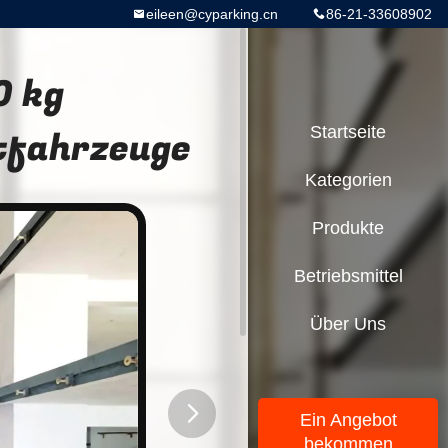
eileen@cyparking.cn
86-21-33608902
0 kg
tfahrzeuge
Startseite
Kategorien
Produkte
Betriebsmittel
Über Uns
Ein Angebot
bekommen