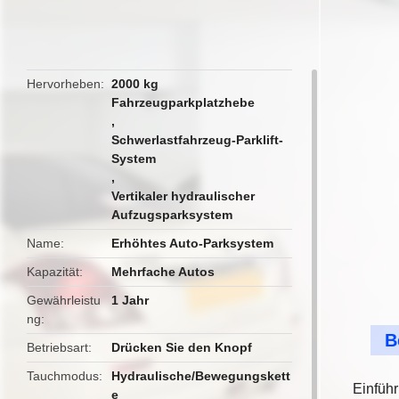
butto
Hervorheben
2000 kg
Fahrzeugparkplatzhebe
,
Schwerlastfahrzeug-Parklift-
System
,
Vertikaler hydraulischer
Aufzugsparksystem
Name
Erhöhtes Auto-Parksystem
Kapazität
Mehrfache Autos
Gewährleistu
1 Jahr
ng
B
Betriebsart
Drücken Sie den Knopf
Tauchmodus
Hydraulische/Bewegungskett
Einführ
e