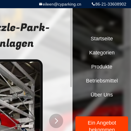
eileen@cyparking.cn
86-21-33608902
zle-Park-
nlagen
Startseite
Kategorien
Produkte
Betriebsmittel
Über Uns
Ein Angebot
bekommen