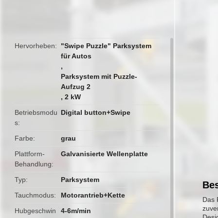
butto
Hervorheben
"Swipe Puzzle" Parksystem
für Autos
,
Parksystem mit Puzzle-
Aufzug 2
,
2 kW
Betriebsmodu
Digital button+Swipe
s
Farbe
grau
Plattform-
Galvanisierte Wellenplatte
Behandlung
Typ
Parksystem
Bes
Tauchmodus
Motorantrieb+Kette
Das 
zuver
Hubgeschwin
4-6m/min
Desi