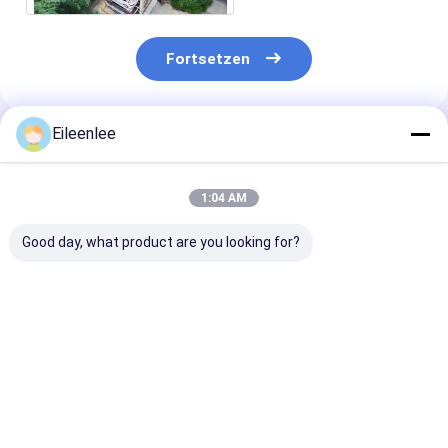
Fortsetzen
Eileenlee
Empfohlene Produkte
1:04 AM
Good day, what product are you looking for?
Dauerhafte vertikale
Kapazität 2000 kg
Automatische
Rotationsparksysteme
vertikales
Parksystem mi
für Fahrzeuge
Drehparksystem
Motorkette mi
Leichtgewicht
Kompaktes
kg Kapazität
Kompakt
automatisches
Bestpreis
Bestpreis
Bestprei
Betrieb