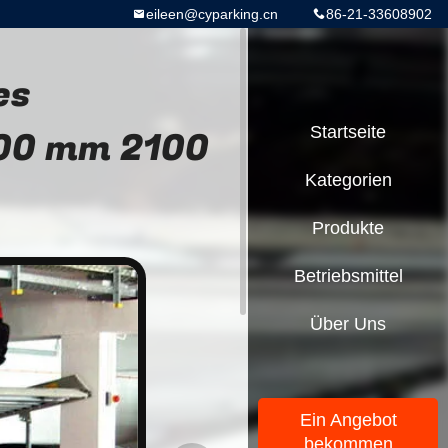
eileen@cyparking.cn
86-21-33608902
es
800 mm 2100
Startseite
Kategorien
Produkte
Betriebsmittel
Über Uns
Ein Angebot
bekommen