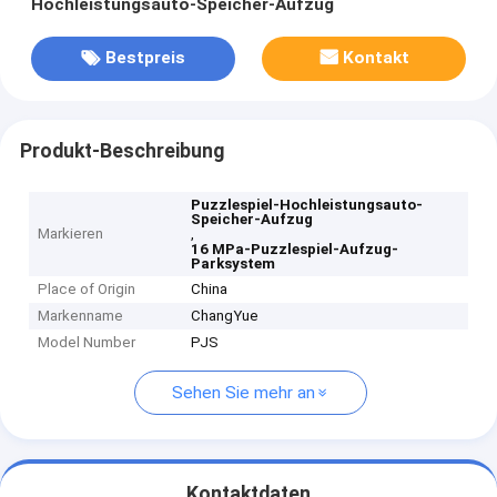
Hochleistungsauto-Speicher-Aufzug
Bestpreis
Kontakt
Produkt-Beschreibung
Puzzlespiel-Hochleistungsauto-
Speicher-Aufzug
Markieren
,
16 MPa-Puzzlespiel-Aufzug-
Parksystem
Place of Origin
China
Markenname
ChangYue
Model Number
PJS
Sehen Sie mehr an
Kontaktdaten