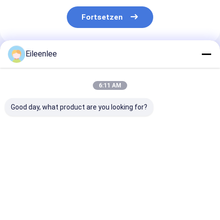
Fortsetzen
Eileenlee
Empfohlene Produkte
6:11 AM
Good day, what product are you looking for?
2.2kW Modernes
Anpassungsfähiges
Lange und sch
Puzzle-Parksystem
Puzzle-Parksystem
Puzzle-Parks
Digitale Taste
mit langer
für Fahrzeuge
Schieben
Ladekapazität
Motorantrieb 
Betriebsmodus
effizientes Pa
Bestpreis
Bestpreis
Bestprei